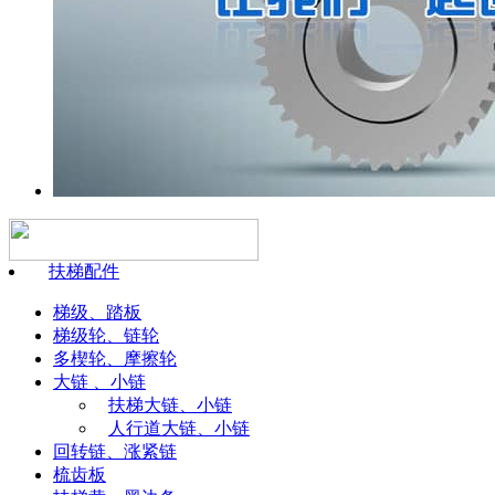
扶梯配件
梯级、踏板
梯级轮、链轮
多楔轮、摩擦轮
大链 、小链
扶梯大链、小链
人行道大链、小链
回转链、涨紧链
梳齿板