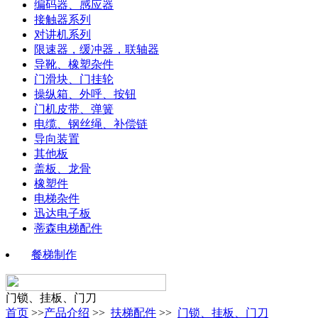
编码器、感应器
接触器系列
对讲机系列
限速器，缓冲器，联轴器
导靴、橡塑杂件
门滑块、门挂轮
操纵箱、外呼、按钮
门机皮带、弹簧
电缆、钢丝绳、补偿链
导向装置
其他板
盖板、龙骨
橡塑件
电梯杂件
迅达电子板
蒂森电梯配件
餐梯制作
门锁、挂板、门刀
首页
>>
产品介绍
>>
扶梯配件
>>
门锁、挂板、门刀