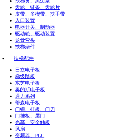
扶梯黄、黑边条
齿轮、链条、齿轮片
皮带、多楔带、扶手带
入口装置
电器开关、制动器
驱动轮、驱动装置
龙骨弯头
扶梯杂件
扶梯配件
日立电子板
梯级踏板
东芝电子板
奥的斯电子板
通力系列
蒂森电子板
门锁、挂板、门刀
门挂板、层门
光幕、安全触板
风扇
变频器、PLC