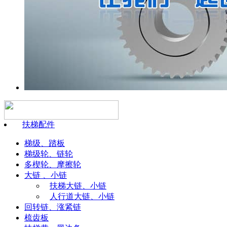
扶梯配件
梯级、踏板
梯级轮、链轮
多楔轮、摩擦轮
大链 、小链
扶梯大链、小链
人行道大链、小链
回转链、涨紧链
梳齿板