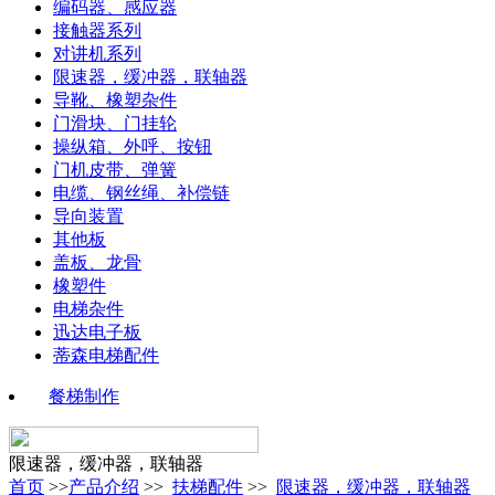
编码器、感应器
接触器系列
对讲机系列
限速器，缓冲器，联轴器
导靴、橡塑杂件
门滑块、门挂轮
操纵箱、外呼、按钮
门机皮带、弹簧
电缆、钢丝绳、补偿链
导向装置
其他板
盖板、龙骨
橡塑件
电梯杂件
迅达电子板
蒂森电梯配件
餐梯制作
限速器，缓冲器，联轴器
首页
>>
产品介绍
>>
扶梯配件
>>
限速器，缓冲器，联轴器