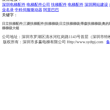
深圳电梯配件
电梯配件公司
扶梯配件
电梯配件
深圳网站建设
业名录
中科伺服驱动器
阿里巴巴
关键字：
日立扶梯配件|三菱扶梯配件|扶梯梯级|日立扶梯梯级
|蒂森扶梯梯级
|奥
梯梯级大链
公司地址：深圳市罗湖区清水河红岗路1143号首层（深圳市特检院对面） 
版权所有：深圳市多赢电梯有限公司 Http://www.sydtpj.com
备