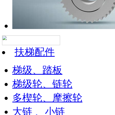
扶梯配件
梯级、踏板
梯级轮、链轮
多楔轮、摩擦轮
大链 、小链