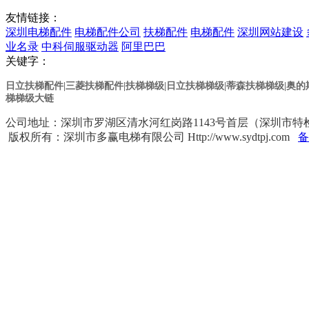
友情链接：
深圳电梯配件
电梯配件公司
扶梯配件
电梯配件
深圳网站建设
业名录
中科伺服驱动器
阿里巴巴
关键字：
日立扶梯配件|三菱扶梯配件|扶梯梯级|日立扶梯梯级
|蒂森扶梯梯级
|奥
梯梯级大链
公司地址：深圳市罗湖区清水河红岗路1143号首层（深圳市特检院对面） 
版权所有：深圳市多赢电梯有限公司 Http://www.sydtpj.com
备