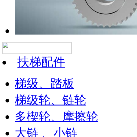
扶梯配件
梯级、踏板
梯级轮、链轮
多楔轮、摩擦轮
大链 、小链